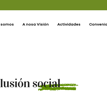
 somos
A nosa Visión
Actividades
Conveni
usión social