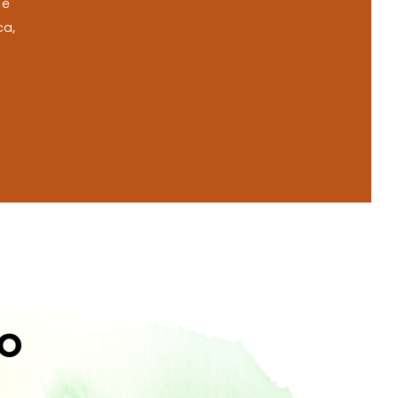
 e
ca,
lo