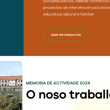
socioeducativos, talleres formativos
proxectos de intervención psicolóxi
educativa, laboral e familiar.
MÁIS INFORMACIÓN
MEMORIA DE ACTIVIDADE 2024
O noso trabal