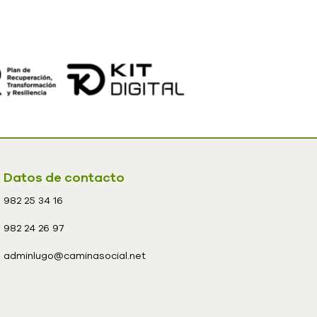
Datos de contacto
982 25 34 16
982 24 26 97
adminlugo@caminasocial.net