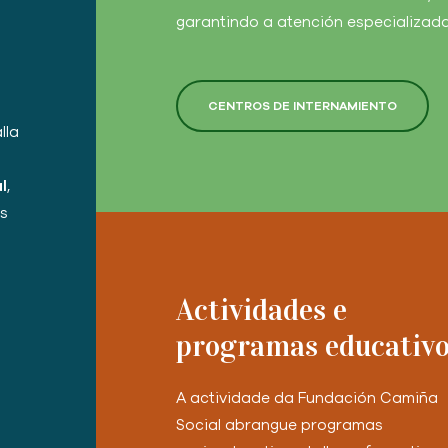
garantindo a atención especializada
CENTROS DE INTERNAMIENTO
lla
l
,
os
Actividades e
programas educativ
A actividade da Fundación Camiña
Social abrangue programas