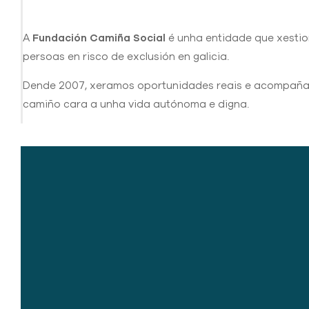
A
Fundación Camiña Social
é unha entidade que xestio
persoas en risco de exclusión en galicia.
Dende 2007, xeramos oportunidades reais e acompañam
camiño cara a unha vida autónoma e digna.